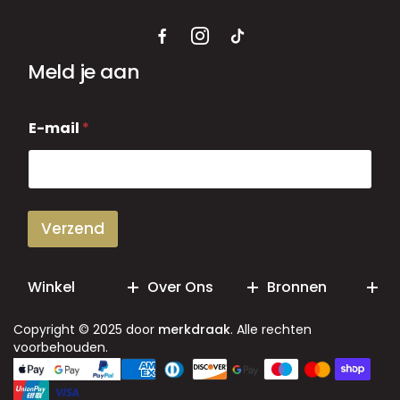
Meld je aan
E
E-mail
*
-
m
a
i
l
Verzend
Winkel
Over Ons
Bronnen
Copyright © 2025 door
merkdraak
. Alle rechten
voorbehouden.