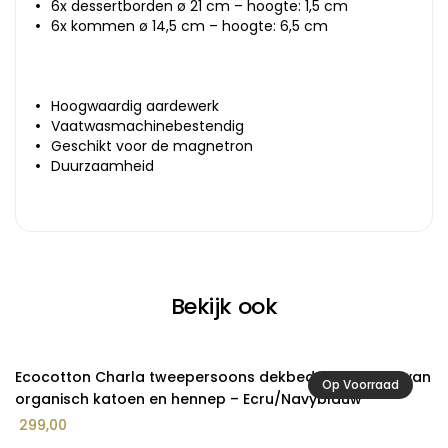
6x dessertborden ø 21 cm – hoogte: 1,5 cm
6x kommen ø 14,5 cm – hoogte: 6,5 cm
Hoogwaardig aardewerk
Vaatwasmachinebestendig
Geschikt voor de magnetron
Duurzaamheid
Bekijk ook
Ecocotton Charla tweepersoons dekbedovertrekset van
E
Op Voorraad
organisch katoen en hennep – Ecru/Navyblauw
K
299,00
9