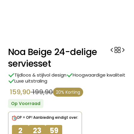
Noa Beige 24-delige
serviesset
Tijdloos & stijlvol design
Hoogwaardige kwaliteit
Luxe uitstraling
159,90
199,90
20% Korting
Oorspronkelijke
Huidige
prijs
prijs
Op Voorraad
was:
is:
OP = OP!
Aanbieding eindigt over:
€ 199,90.
€ 159,90.
2
23
59