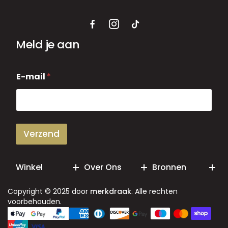
Meld je aan
E
E-mail
*
-
m
a
i
l
Verzend
Winkel
Over Ons
Bronnen
Copyright © 2025 door
merkdraak
. Alle rechten
voorbehouden.