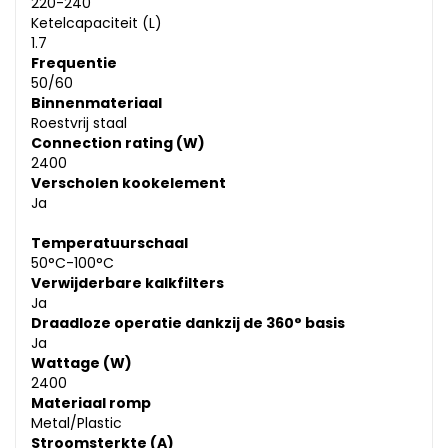
220-240
Ketelcapaciteit (L)
1.7
Frequentie
50/60
Binnenmateriaal
Roestvrij staal
Connection rating (W)
2400
Verscholen kookelement
Ja
Temperatuurschaal
50°C-100°C
Verwijderbare kalkfilters
Ja
Draadloze operatie dankzij de 360° basis
Ja
Wattage (W)
2400
Materiaal romp
Metal/Plastic
Stroomsterkte (A)