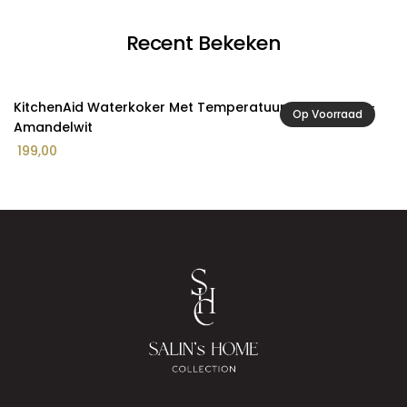
Recent Bekeken
KitchenAid Waterkoker Met Temperatuurregeling 1,7L -
Op Voorraad
Amandelwit
199,00