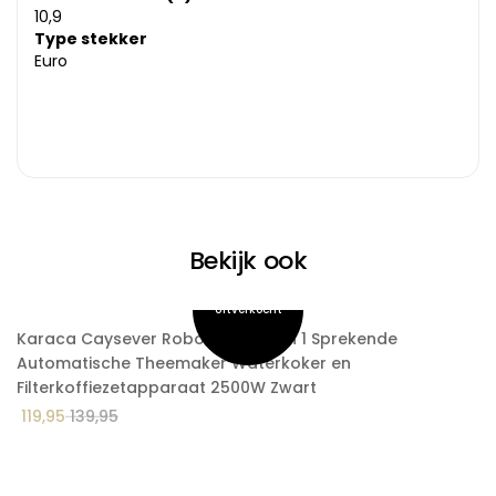
10,9
Type stekker
Euro
Bekijk ook
Karaca Caysever Robotea Pro 4 in 1 Sprekende
K
Automatische Theemaker Waterkoker en
m
Filterkoffiezetapparaat 2500W Zwart
5
119,95
139,95