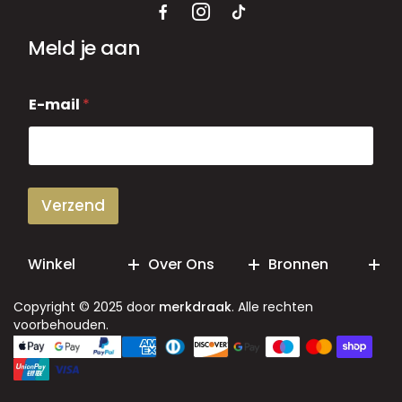
Meld je aan
E
E-mail
*
-
m
a
i
l
Verzend
Winkel
Over Ons
Bronnen
Copyright © 2025 door
merkdraak
. Alle rechten
voorbehouden.