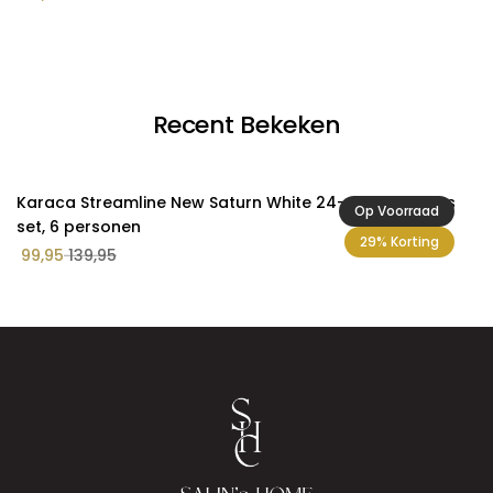
Recent Bekeken
Karaca Streamline New Saturn White 24-delige servies
Op Voorraad
set, 6 personen
29% Korting
99,95
139,95