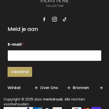
Meld je aan
E
E-mail
*
-
m
a
i
l
Verzend
Winkel
Over Ons
Bronnen
Copyright © 2025 door
merkdraak
. Alle rechten
voorbehouden.