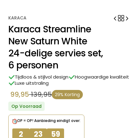
KARACA
Karaca Streamline
New Saturn White
24-delige servies set,
6 personen
Tijdloos & stijlvol design
Hoogwaardige kwaliteit
Luxe uitstraling
99,95
139,95
29% Korting
Oorspronkelijke
Huidige
prijs
prijs
Op Voorraad
was:
is:
OP = OP!
Aanbieding eindigt over:
€ 139,95.
€ 99,95.
2
23
59