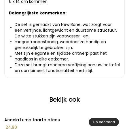
6 x 14 cm kommen
Belangrijkste kenmerken:
De set is gemaakt van New Bone, wat zorgt voor
een verfijnde, lichtgewicht en duurzame structuur.
De witte stukken zijn vaatwasser- en
magnetronbestendig, waardoor ze handig en
gemakkelijk te gebruiken zijn.
Met zijn elegante en tijdloze ontwerp past het
naadloos in elke eetkamer.
Deze set brengt moderne verfijning aan uw eettafel
en combineert functionaliteit met stijl.
Bekijk ook
Acacia Lumo taartplateau
A
Op Voorraad
24,90
2