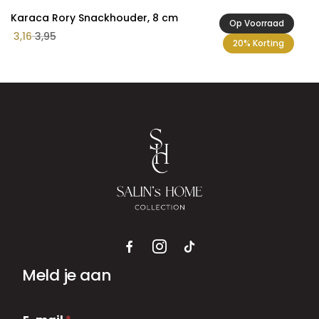
Karaca Rory Snackhouder, 8 cm
Op Voorraad
3,16
3,95
20% Korting
Meld je aan
E