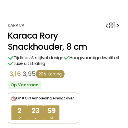
KARACA
Karaca Rory
Snackhouder, 8 cm
Tijdloos & stijlvol design
Hoogwaardige kwaliteit
Luxe uitstraling
3,16
3,95
20% Korting
Oorspronkelijke
Huidige
prijs
prijs
Op Voorraad
was:
is:
OP = OP!
Aanbieding eindigt over:
€ 3,95.
€ 3,16.
2
23
59
D
U
M