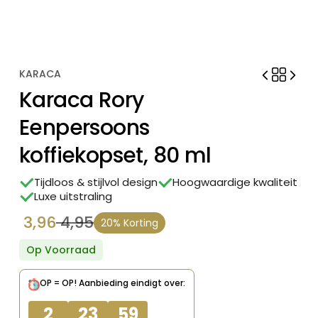
KARACA
Karaca Rory
Eenpersoons
koffiekopset, 80 ml
Tijdloos & stijlvol design
Hoogwaardige kwaliteit
Luxe uitstraling
3,96
4,95
20% Korting
Oorspronkelijke
Huidige
prijs
prijs
Op Voorraad
was:
is:
OP = OP!
Aanbieding eindigt over:
€ 4,95.
€ 3,96.
2
23
59