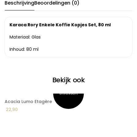
Beschrijving
Beoordelingen (0)
Karaca Rory Enkele Koffie Kopjes Set, 80 ml
Materiaal: Glas
Inhoud: 80 ml
Bekijk ook
Acacia Lumo Etagère
A
22,90
3