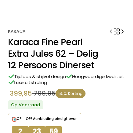
KARACA
Karaca Fine Pearl
Extra Jules 62 – Delig
12 Persoons Dinerset
Tijdloos & stijlvol design
Hoogwaardige kwaliteit
Luxe uitstraling
399,95
799,95
50% Korting
Oorspronkelijke
Huidige
prijs
prijs
Op Voorraad
was:
is:
OP = OP!
Aanbieding eindigt over:
€ 799,95.
€ 399,95.
2
23
59