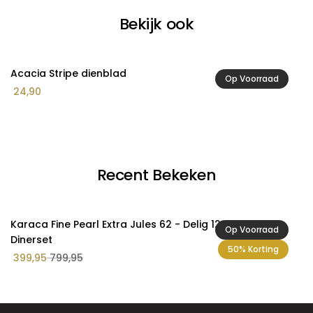
Bekijk ook
Acacia Stripe dienblad
A
Op Voorraad
24,90
1
Recent Bekeken
Karaca Fine Pearl Extra Jules 62 - Delig 12 Persoons
Op Voorraad
Dinerset
50% Korting
399,95
799,95