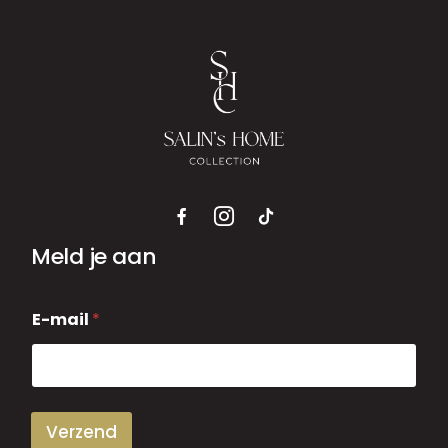
Meld je aan
E
E-mail
*
-
m
a
i
l
Verzend