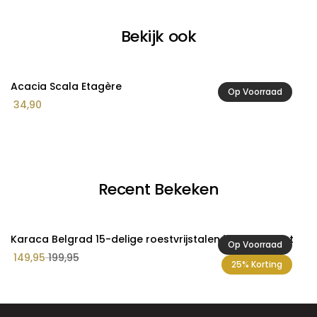
Bekijk ook
Acacia Scala Etagère
A
Op Voorraad
34,90
1
Recent Bekeken
Karaca Belgrad 15-delige roestvrijstalen kookgerei set
Op Voorraad
149,95
199,95
25% Korting