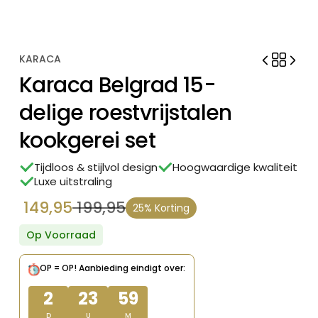
KARACA
Karaca Belgrad 15-
delige roestvrijstalen
kookgerei set
Tijdloos & stijlvol design
Hoogwaardige kwaliteit
Luxe uitstraling
149,95
199,95
25% Korting
Oorspronkelijke
Huidige
prijs
prijs
Op Voorraad
was:
is:
OP = OP!
Aanbieding eindigt over:
€ 199,95.
€ 149,95.
2
23
59
D
U
M