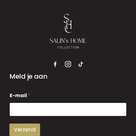
Meld je aan
E
E-mail
*
-
m
a
i
l
Verzend