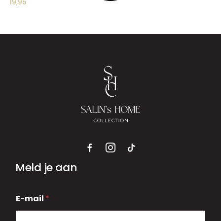
19,95
Meld je aan
E
E-mail
*
-
m
a