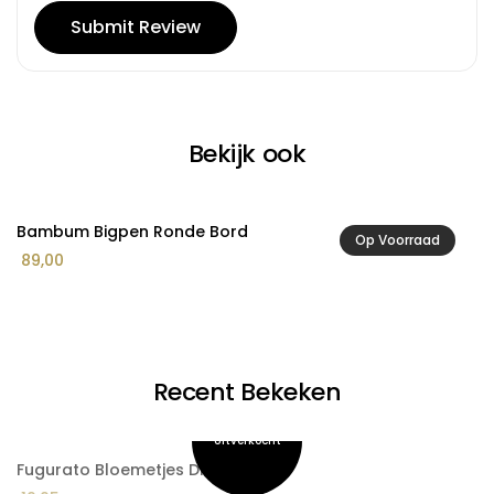
Bekijk ook
Bambum Bigpen Ronde Bord
F
Op Voorraad
89,00
3
Recent Bekeken
Fugurato Bloemetjes Dienblad