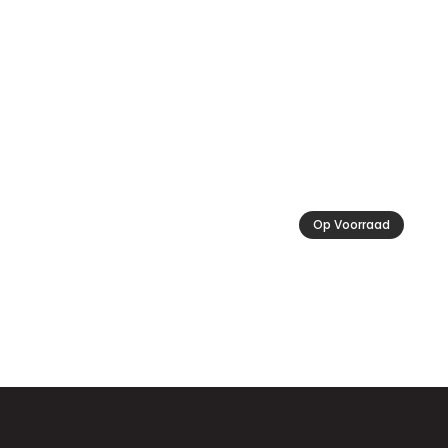
€ 1
tot
€ 
Op Voorraad