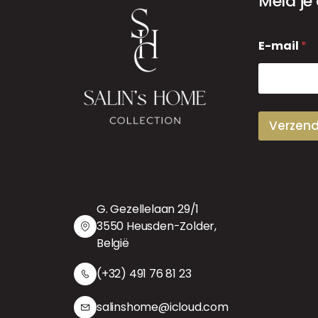
Meld je
E
E-mail
*
-
m
a
i
l
Verzen
G. Gezellelaan 29/1
3550 Heusden-Zolder,
België
(+32) 491 76 81 23
salinshome@icloud.com