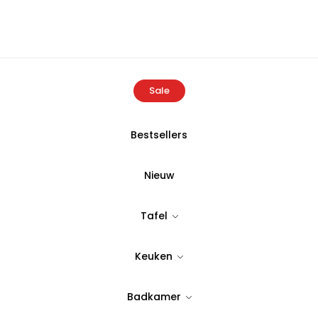
Sale
Bestsellers
ocotton Rana Dekbedovertrek Set 100% Biologisch Katoen 300 TC
Nieuw
ECOCOTTON
Tafel
Ecocotton Ra
Keuken
100% Biologis
Grijs 200x22
Badkamer