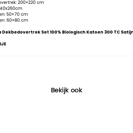
overtrek: 200×220 cm
: 240x260cm
en: 50×70 cm
en: 60×80 cm
 Dekbedovertrek Set 100% Biologisch Katoen 300 TC Satij
IJE
Bekijk ook