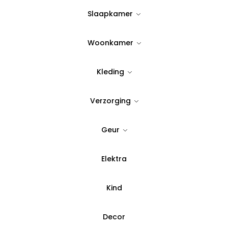
Tijdloos & stijlvol design
Slaapkamer
379,00
Woonkamer
Op Voorraad
Kleding
Quantity:
Verzorging
Voeg toe aan verlanglijst
Geur
SKU:
33247
Elektra
Categorie:
Dekbed overt
Kind
Betaal in 3 del
Decor