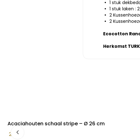
1 stuk dekbed
1 stuk laken 
2 Kussenhoez
2 Kussenhoez
Ecocotton Rana
Herkomst TURK
Acaciahouten schaal stripe – Ø 26 cm
24,90