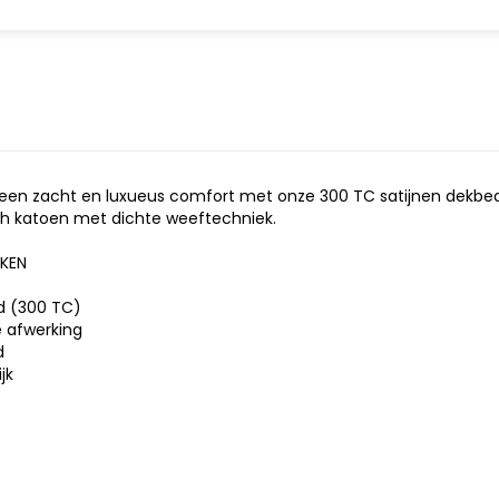
t een zacht en luxueus comfort met onze 300 TC satijnen dekbe
ch katoen met dichte weeftechniek.
KEN
d (300 TC)
 afwerking
d
jk