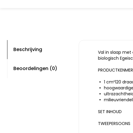
Beschrijving
Val in slaap me
biologisch Egeïs
Beoordelingen (0)
PRODUCTKENMER
1 cm²120 draa
hoogwaardige
ultrazachthei
milieuvriendeli
SET INHOUD
TWEEPERSOONS