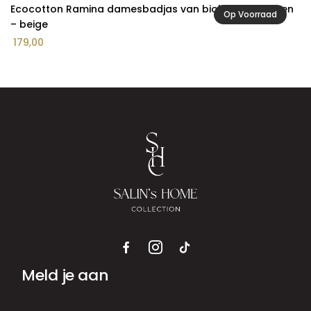
Ecocotton Ramina damesbadjas van biologisch katoen
Op Voorraad
– beige
179,00
Meld je aan
E