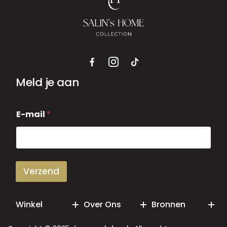
Meld je aan
E
E-mail
*
-
m
a
i
l
Verzend
Winkel
Over Ons
Bronnen