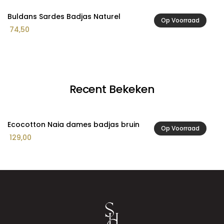
Buldans Sardes Badjas Naturel
B
Op Voorraad
74,50
6
Recent Bekeken
Ecocotton Naia dames badjas bruin
Op Voorraad
129,00