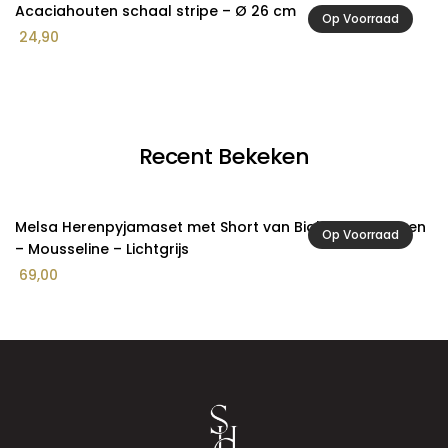
Acaciahouten schaal stripe – Ø 26 cm
A
Op Voorraad
24,90
8
Recent Bekeken
Melsa Herenpyjamaset met Short van Biologisch Katoen
Op Voorraad
– Mousseline – Lichtgrijs
69,00