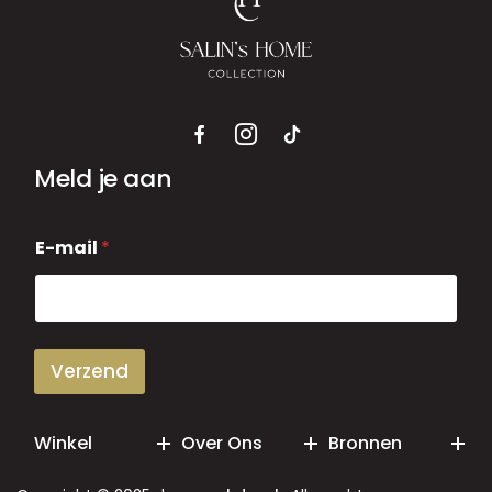
Meld je aan
E
E-mail
*
-
m
a
i
l
Verzend
Winkel
Over Ons
Bronnen