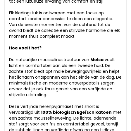
tot een luxueuze ervaring van comfort en stijl.
Elk kledingstuk is ontworpen met een focus op
comfort zonder concessies te doen aan elegantie.
Van de eerste momenten van de ochtend tot de
avond biedt de collectie een stijlvolle harmonie die elk
moment thuis compleet maakt.
Hoe voelt het?
De natuurlijke mousselinestructuur van
Melsa
voelt
licht en comfortabel aan als een tweede huid. De
zachte stof biedt optimale bewegingsvrijheid en helpt
het lichaam ontspannen aan het einde van de dag. De
minimalistische en moderne ontwerpdetails zorgen
ervoor dat je ook thuis geniet van een verfijnde en
stijlvolle uitstraling.
Deze verfijnde herenpyjamaset met short is
vervaardigd uit
100% biologisch Egeïsch katoen
met
een zachte mousselineweving. De lichte, ademende
stof zorgt voor een fris en comfortabel gevoel, terwijl
de subtiele lijnen en verfijnde afwerking een tijdloze