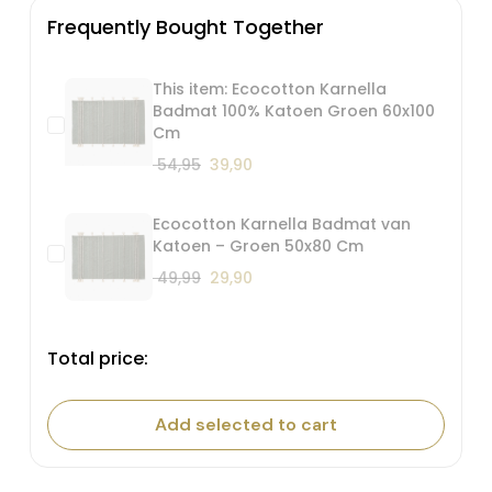
Frequently Bought Together
This item: Ecocotton Karnella
Badmat 100% Katoen Groen 60x100
Cm
Oorspronkelijke
Huidige
54,95
39,90
prijs
prijs
was:
is:
Ecocotton Karnella Badmat van
€ 54,95.
€ 39,90.
Katoen – Groen 50x80 Cm
Oorspronkelijke
Huidige
49,99
29,90
prijs
prijs
was:
is:
€ 49,99.
€ 29,90.
Total price:
Add selected to cart