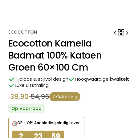
ECOCOTTON
Ecocotton Karnella
Badmat 100% Katoen
Groen 60×100 Cm
Tijdloos & stijlvol design
Hoogwaardige kwaliteit
Luxe uitstraling
39,90
54,95
27% Korting
Oorspronkelijke
Huidige
prijs
prijs
Op Voorraad
was:
is:
OP = OP!
Aanbieding eindigt over:
€ 54,95.
€ 39,90.
2
23
59