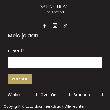
Meld je aan
E
E-mail
*
-
m
a
i
l
Verzend
Winkel
Over Ons
Bronnen
Copyright © 2025 door
merkdraak
. Alle rechten