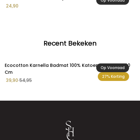
Op Voorraad
Pr
24,90
2
€ 
to
€ 
Recent Bekeken
Ecocotton Karnella Badmat 100% Katoen Groen 60x100
Op Voorraad
Cm
27% Korting
39,90
54,95