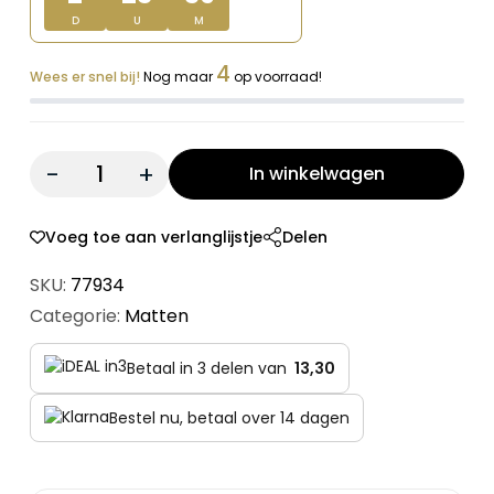
D
U
M
4
Wees er snel bij!
Nog maar
op voorraad!
Quantity:
In winkelwagen
Voeg toe aan verlanglijstje
Delen
SKU:
77934
Categorie:
Matten
Betaal in 3 delen van
13,30
Bestel nu, betaal over 14 dagen