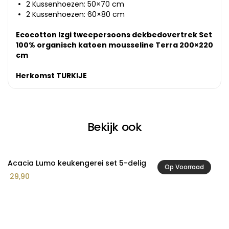
2 Kussenhoezen: 50×70 cm
2 Kussenhoezen: 60×80 cm
Ecocotton Izgi tweepersoons dekbedovertrek Set
100% organisch katoen mousseline Terra 200×220
cm
Herkomst TURKIJE
Bekijk ook
Acacia Lumo keukengerei set 5-delig
Ac
Op Voorraad
29,90
2