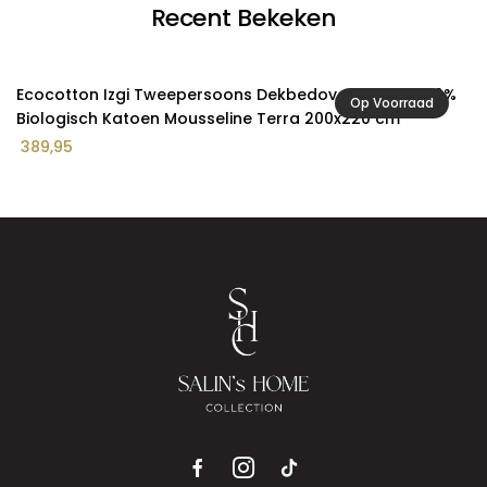
Recent Bekeken
Ecocotton Izgi Tweepersoons Dekbedovertrek Set 100%
Op Voorraad
Biologisch Katoen Mousseline Terra 200x220 cm
389,95