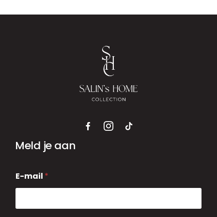
Meld je aan
E
E-mail
*
-
m
a
i
l