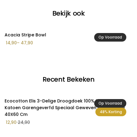
Bekijk ook
Acacia Stripe Bowl
A
Op Voorraad
Prijsklasse:
14,90
–
47,90
3
€ 14,90
tot
€ 47,90
Recent Bekeken
Ecocotton Elis 3-Delige Droogdoek 100% Biologisch
Op Voorraad
Katoen Garengeverfd Speciaal Geweven Grijs-Crème
48% Korting
40X60 Cm
12,90
24,90