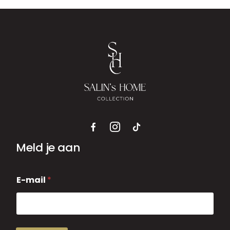
Meld je aan
E
E-mail
*
-
m
a
i
l