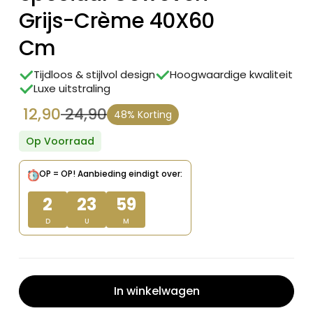
Grijs-Crème 40X60
Cm
Tijdloos & stijlvol design
Hoogwaardige kwaliteit
Luxe uitstraling
12,90
24,90
48% Korting
Oorspronkelijke
Huidige
prijs
prijs
Op Voorraad
was:
is:
OP = OP!
Aanbieding eindigt over:
€ 24,90.
€ 12,90.
2
23
59
D
U
M
In winkelwagen