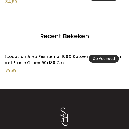
34,90
2
Recent Bekeken
Ecocotton Arya Peshtemal 100% Katoen Jacquard Kelim
Op Voorraad
Met Franje Groen 90x180 Cm
39,99