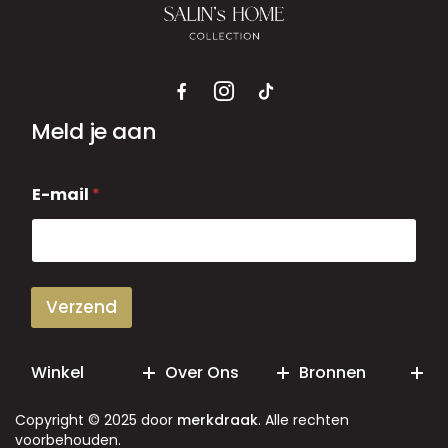
Meld je aan
E
E-mail
*
-
m
a
i
l
Verzend
Winkel
Over Ons
Bronnen
Copyright © 2025 door
merkdraak
. Alle rechten
voorbehouden.