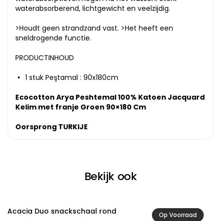
waterabsorberend, lichtgewicht en veelzijdig.
>Houdt geen strandzand vast. >Het heeft een
sneldrogende functie.
PRODUCTINHOUD
1 stuk Peştamal : 90x180cm
Ecocotton Arya Peshtemal 100% Katoen Jacquard
Kelim met franje Groen 90×180 Cm
Oorsprong TURKIJE
Bekijk ook
Acacia Duo snackschaal rond
A
Op Voorraad