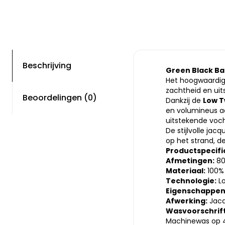
Beschrijving
Green Black Ba
Het hoogwaardige
zachtheid en ui
Beoordelingen (0)
Dankzij de
Low T
en volumineus aa
uitstekende voch
De stijlvolle ja
op het strand, d
Productspecifi
Afmetingen:
80
Materiaal:
100% 
Technologie:
Lo
Eigenschappen
Afwerking:
Jacq
Wasvoorschrif
Machinewas op 