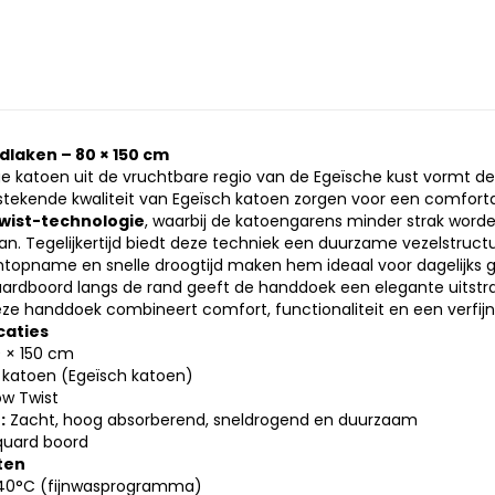
dlaken – 80 × 150 cm
 katoen uit de vruchtbare regio van de Egeïsche kust vormt de b
tstekende kwaliteit van Egeïsch katoen zorgen voor een comfo
wist-technologie
, waarbij de katoengarens minder strak worde
n. Tegelijkertijd biedt deze techniek een duurzame vezelstructu
topname en snelle droogtijd maken hem ideaal voor dagelijks g
cquardboord langs de rand geeft de handdoek een elegante uitstr
eze handdoek combineert comfort, functionaliteit en een verfijn
caties
 × 150 cm
katoen (Egeïsch katoen)
w Twist
:
Zacht, hoog absorberend, sneldrogend en duurzaam
uard boord
ten
40°C (fijnwasprogramma)