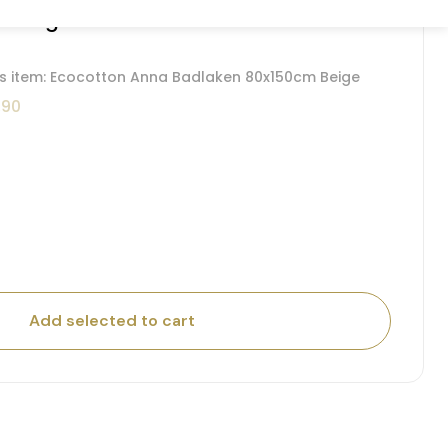
ht Together
is item: Ecocotton Anna Badlaken 80x150cm Beige
,90
Add selected to cart