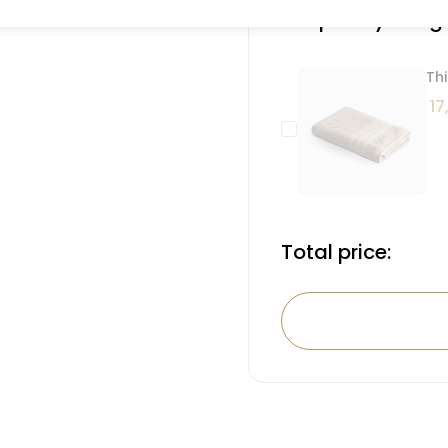
Frequently Boug
Th
17
Total price: