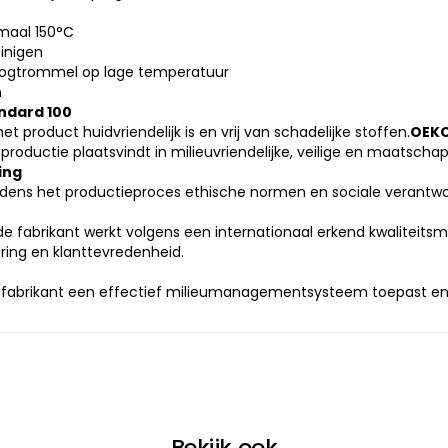
imaal 150°C
inigen
oogtrommel op lage temperatuur
n
ndard 100
t product huidvriendelijk is en vrij van schadelijke stoffen.
OEKO
productie plaatsvindt in milieuvriendelijke, veilige en maatschap
ing
jdens het productieproces ethische normen en sociale verantwo
de fabrikant werkt volgens een internationaal erkend kwalitei
ering en klanttevredenheid.
 fabrikant een effectief milieumanagementsysteem toepast en 
Bekijk ook