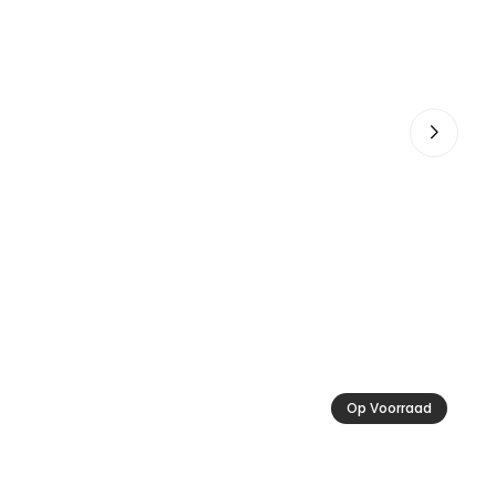
Ac
34
Op Voorraad