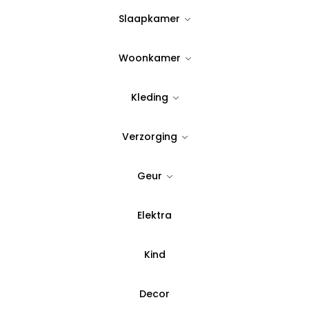
17,90
Slaapkamer
Op Voorraad
Woonkamer
Quantity:
Kleding
Verzorging
Voeg toe aan verlanglijst
SKU:
78533
Geur
Categorie:
Handdoeken
Elektra
Betaal in 3 del
Kind
Decor