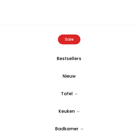
Sale
Bestsellers
Home
Producten
Ecocotton Anna Badlaken 80x150cm Beige
Nieuw
ECOCOTTON
Tafel
Ecocotton An
Keuken
Beige
Badkamer
Tijdloos & stijlvol design