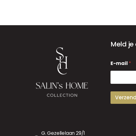
Meld je
E
E-mail
*
-
m
a
i
l
Verzen
G. Gezellelaan 29/1