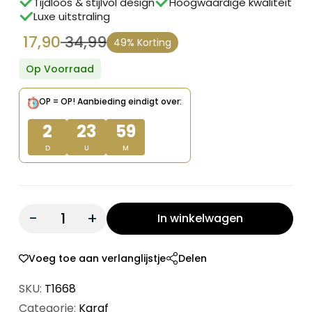
Tijdloos & stijlvol design
Hoogwaardige kwaliteit
Luxe uitstraling
17,90
34,99
49% Korting
Oorspronkelijke
Huidige
prijs
prijs
Op Voorraad
was:
is:
OP = OP!
Aanbieding eindigt over:
€ 34,99.
€ 17,90.
2
23
59
D
U
M
Quantity:
In winkelwagen
Voeg toe aan verlanglijstje
Delen
SKU:
T1668
Categorie:
Karaf