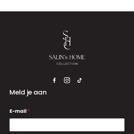
Meld je aan
E
E-mail
*
-
m
a
i