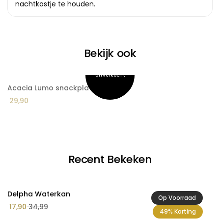
nachtkastje te houden.
Bekijk ook
Acacia Lumo snackplateau
A
29,90
1
Recent Bekeken
Delpha Waterkan
Op Voorraad
17,90
34,99
49% Korting