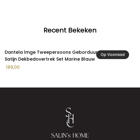
Recent Bekeken
Dantela İmge Tweepersoons Geborduurd Katoenen
Op Voorraad
Satijn Dekbedovertrek Set Marine Blauw
189,00