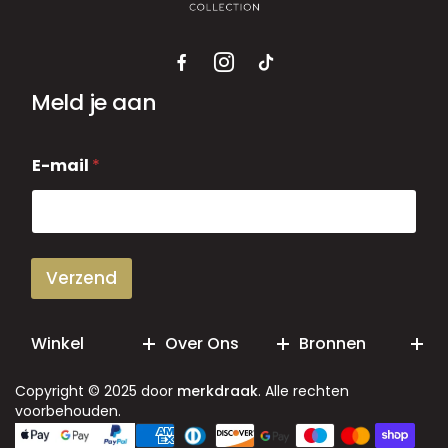
Meld je aan
E
E-mail
*
-
m
a
i
l
Verzend
Winkel
Over Ons
Bronnen
Copyright © 2025 door
merkdraak
. Alle rechten
voorbehouden.