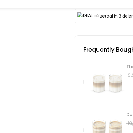
Betaal in 3 del
Frequently Boug
Thi
9,
Dai
10