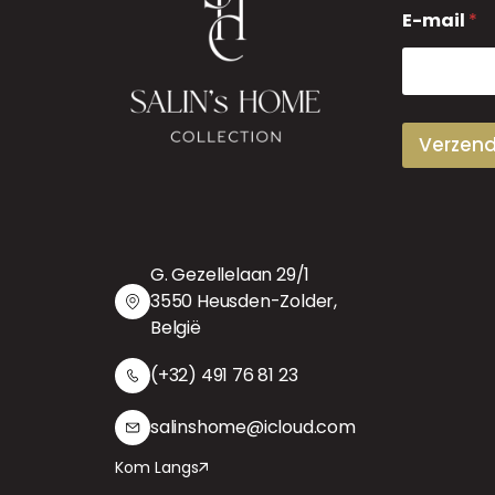
E
E-mail
*
-
m
a
i
l
Verzen
G. Gezellelaan 29/1
3550 Heusden-Zolder,
België
(+32) 491 76 81 23
salinshome@icloud.com
Kom Langs