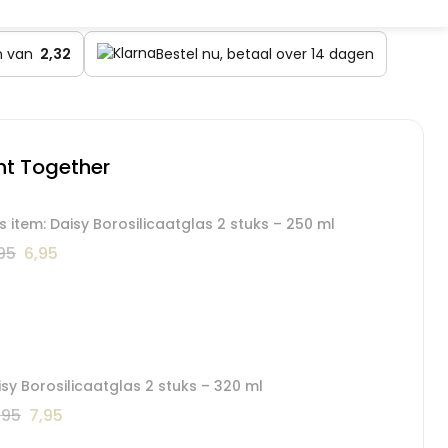
en van
2,32
Bestel nu, betaal over 14 dagen
ht Together
s item: Daisy Borosilicaatglas 2 stuks – 250 ml
Oorspronkelijke
Huidige
95
6,95
prijs
prijs
was:
is:
€ 9,95.
€ 6,95.
sy Borosilicaatglas 2 stuks – 320 ml
Oorspronkelijke
Huidige
,95
7,95
prijs
prijs