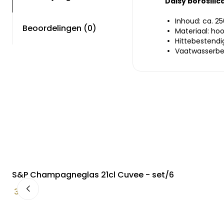
Daisy borosilica
Inhoud: ca. 2
Beoordelingen (0)
Materiaal: ho
Hittebestendi
Vaatwasserbe
S&P Champagneglas 21cl Cuvee - set/6
34,95