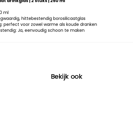
at drinkglas | 2 stuks | 250 ml
50 ml
ogwaardig, hittebestendig borosilicaatglas
g: perfect voor zowel warme als koude dranken
stendig: Ja, eenvoudig schoon te maken
Bekijk ook