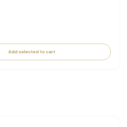
was:
is:
€ 10,95.
€ 7,95.
Add selected to cart