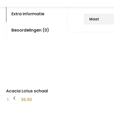
Extra informatie
Maat
Beoordelingen (0)
Acacia Lotus schaal
Prijsklasse:
17,90
–
36,90
€ 17,90
tot