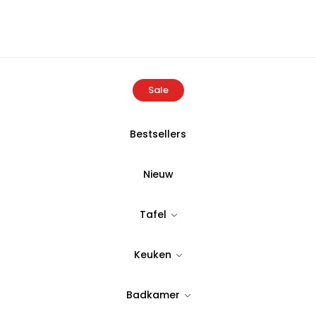
Sale
Bestsellers
Home
Producten
Cornilie Olie Cruet
Nieuw
Cornilie Olie 
Tafel
Tijdloos & stijlvol design
Keuken
23,99
Badkamer
Op Voorraad