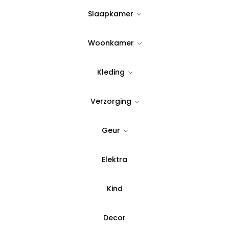
Slaapkamer
Quantity:
Woonkamer
Voeg toe aan verlanglijst
Kleding
SKU:
T1665
Verzorging
Categorie:
Oliegieter & A
Geur
Betaal in 3 del
Elektra
Kind
Decor