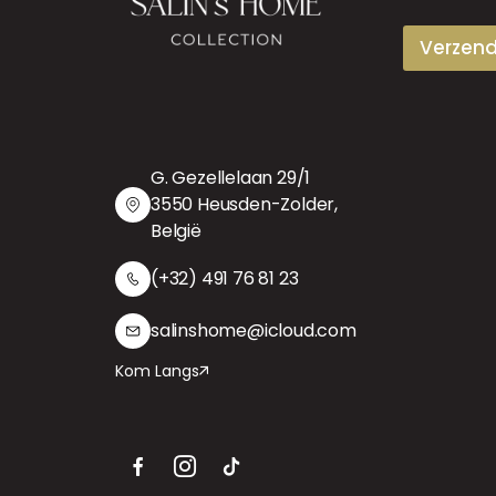
l
Verzen
G. Gezellelaan 29/1
3550 Heusden-Zolder,
België
(+32) 491 76 81 23
salinshome@icloud.com
Kom Langs