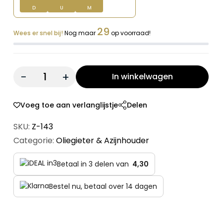
D
U
M
29
Wees er snel bij!
Nog maar
op voorraad!
Quantity:
In winkelwagen
Voeg toe aan verlanglijstje
Delen
SKU:
Z-143
Categorie:
Oliegieter & Azijnhouder
Betaal in 3 delen van
4,30
Bestel nu, betaal over 14 dagen