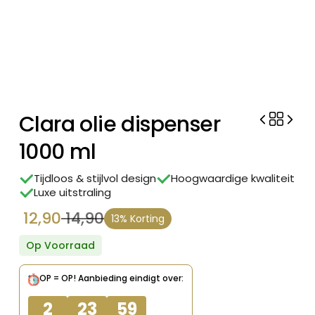
Clara olie dispenser
1000 ml
Tijdloos & stijlvol design
Hoogwaardige kwaliteit
Luxe uitstraling
12,90
14,90
13% Korting
Oorspronkelijke
Huidige
prijs
prijs
Op Voorraad
was:
is:
OP = OP!
Aanbieding eindigt over:
€ 14,90.
€ 12,90.
2
23
59