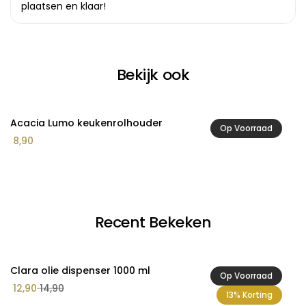
plaatsen en klaar!
Bekijk ook
Acacia Lumo keukenrolhouder
A
Op Voorraad
8,90
2
Recent Bekeken
Clara olie dispenser 1000 ml
Op Voorraad
12,90
14,90
13% Korting