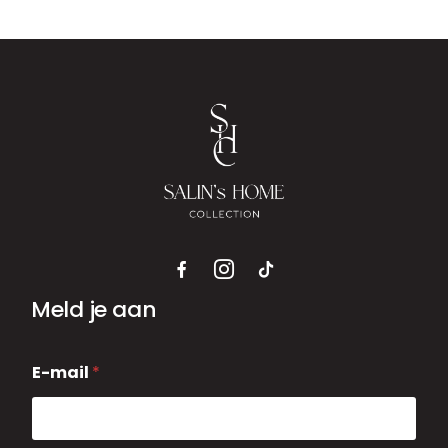
Meld je aan
E
E-mail
*
-
m
a
i