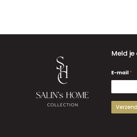
Meld je
E
E-mail
*
-
m
a
i
l
Verzen