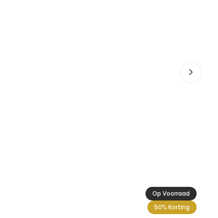
Ac
9,
Op Voorraad
50% Korting