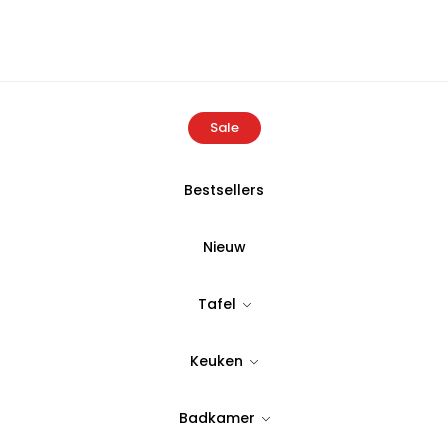
Sale
Bestsellers
Home
Producten
Buldans Tripolis Pestemal Botanisch Groen
Nieuw
BERGHOFF
,
BULDANS
Tafel
Buldans Tripo
Keuken
Groen
Badkamer
Tijdloos & stijlvol design