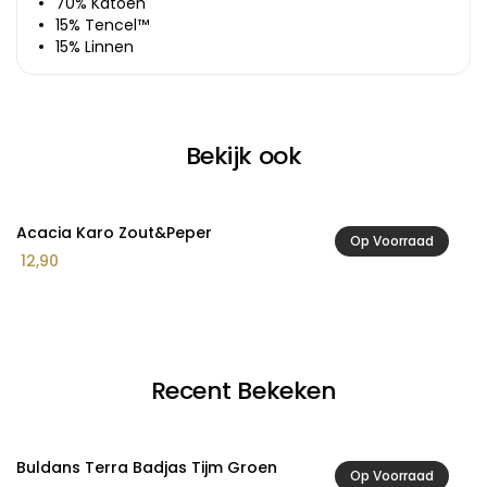
70% Katoen
15% Tencel™
15% Linnen
Bekijk ook
Acacia Karo Zout&Peper
A
Op Voorraad
12,90
1
Recent Bekeken
Buldans Terra Badjas Tijm Groen
Op Voorraad