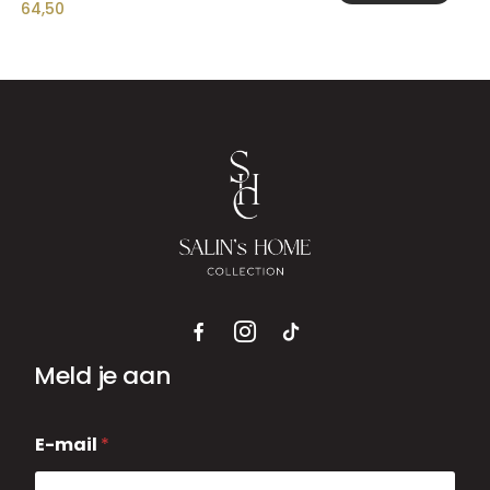
64,50
Meld je aan
E
E-mail
*
-
m