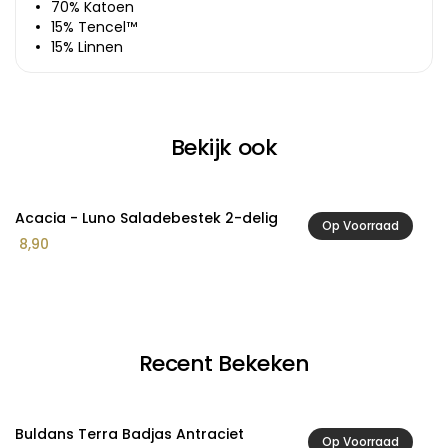
70% Katoen
15% Tencel™
15% Linnen
Bekijk ook
Acacia - Luno Saladebestek 2-delig
A
Op Voorraad
8,90
1
Recent Bekeken
Buldans Terra Badjas Antraciet
Op Voorraad