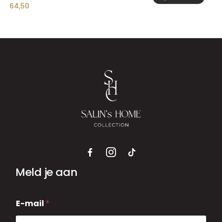
64,50
Meld je aan
E
E-mail
*
-
m