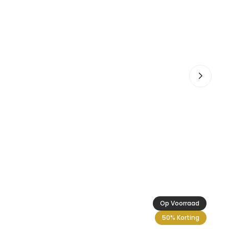
Ac
24
Op Voorraad
50% Korting