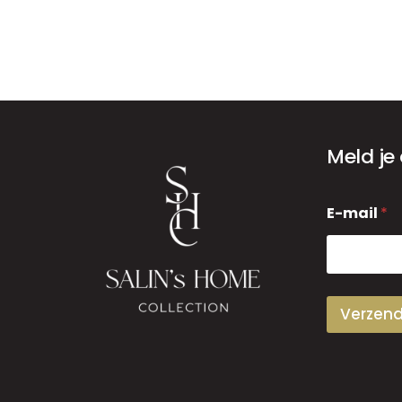
Meld je
E
E-mail
*
-
m
a
i
l
Verzen