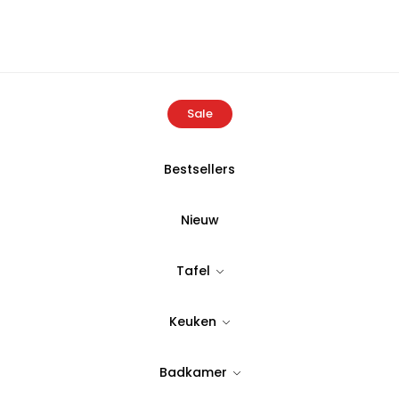
Sale
Bestsellers
Home
Producten
Buldans Sonil Kussen 35×55 cm Zwart
Nieuw
BULDANS
Tafel
Buldans Soni
Keuken
Zwart
Badkamer
Tijdloos & stijlvol design