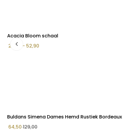
Acacia Bloom schaal
Prijsklasse:
24,90
–
52,90
€ 24,90
tot
€ 52,90
Buldans Simena Dames Hemd Rustiek Bordeaux
64,50
129,00