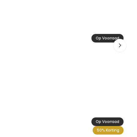
Ac
Op Voorraad
29
Op Voorraad
50% Korting