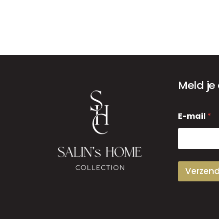
Meld je
E
E-mail
*
-
m
a
i
l
Verzen