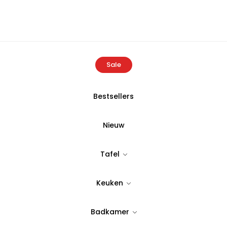
Sale
Bestsellers
ome
Producten
Buldans Simena Dames Hemd Rustiek Borde
Nieuw
BULDANS
Tafel
Buldans Sim
Keuken
Rustiek Bord
Badkamer
Tijdloos & stijlvol design