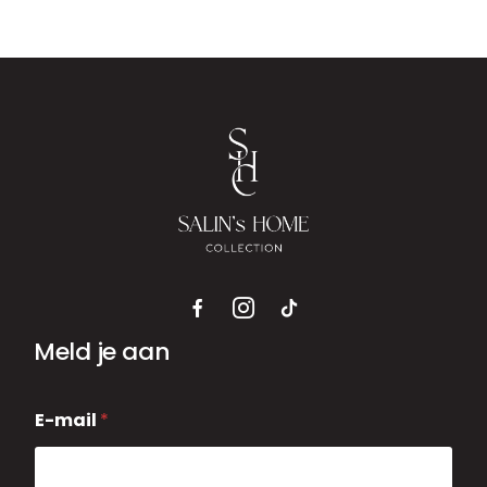
Meld je aan
E
E-mail
*
-
m
a
i