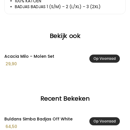
100% KATOEN
BADJAS BADJAS 1 (S/M) – 2 (L/XL) – 3 (2XL)
Bekijk ook
Acacia Milo – Molen Set
A
Op Voorraad
29,90
2
Recent Bekeken
Buldans Simba Badjas Off White
Op Voorraad
64,50