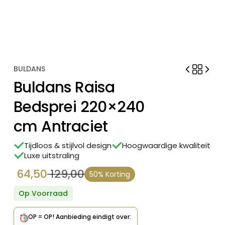
BULDANS
Buldans Raisa
Bedsprei 220×240
cm Antraciet
Tijdloos & stijlvol design
Hoogwaardige kwaliteit
Luxe uitstraling
64,50
129,00
50% Korting
Oorspronkelijke
Huidige
prijs
prijs
Op Voorraad
was:
is:
OP = OP!
Aanbieding eindigt over: