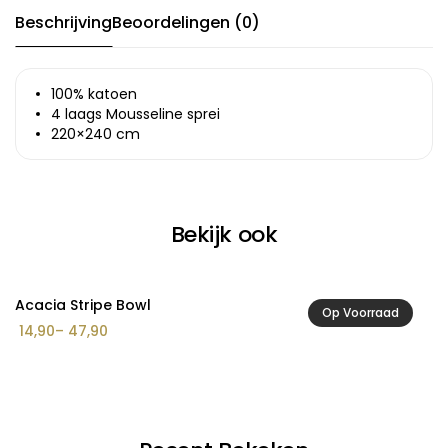
Beschrijving
Beoordelingen (0)
100% katoen
4 laags Mousseline sprei
220×240 cm
Bekijk ook
Acacia Stripe Bowl
A
Op Voorraad
Prijsklasse:
14,90
–
47,90
2
€ 14,90
tot
€ 47,90