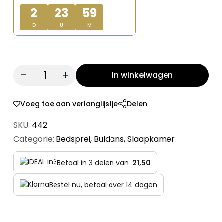
€ 129,00.
€ 64,50.
2
23
59
D
U
M
Quantity:
In winkelwagen
Voeg toe aan verlanglijstje
Delen
SKU:
442
Categorie:
Bedsprei
,
Buldans
,
Slaapkamer
Betaal in 3 delen van
21,50
Bestel nu, betaal over 14 dagen