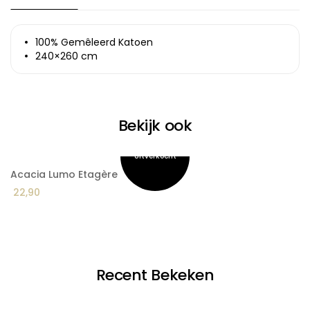
100% Gemêleerd Katoen
240×260 cm
Bekijk ook
Acacia Lumo Etagère
A
22,90
2
Recent Bekeken