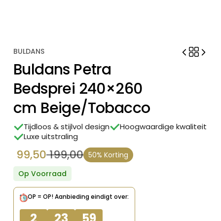
BULDANS
Buldans Petra
Bedsprei 240×260
cm Beige/Tobacco
Tijdloos & stijlvol design
Hoogwaardige kwaliteit
Luxe uitstraling
99,50
199,00
50% Korting
Oorspronkelijke
Huidige
prijs
prijs
Op Voorraad
was:
is:
OP = OP!
Aanbieding eindigt over:
€ 199,00.
€ 99,50.
2
23
59