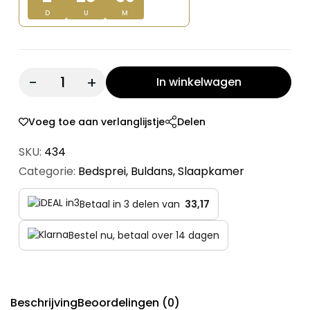
D
U
M
Quantity:
In winkelwagen
Voeg toe aan verlanglijstje
Delen
SKU:
434
Categorie:
Bedsprei
,
Buldans
,
Slaapkamer
Betaal in 3 delen van
33,17
Bestel nu, betaal over 14 dagen
Beschrijving
Beoordelingen (0)