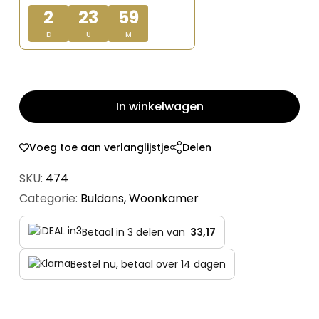
2
23
59
D
U
M
In winkelwagen
Voeg toe aan verlanglijstje
Delen
SKU:
474
Categorie:
Buldans
,
Woonkamer
Betaal in 3 delen van
33,17
Bestel nu, betaal over 14 dagen