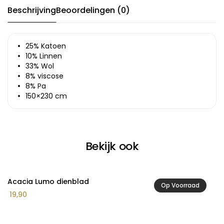
Beschrijving
Beoordelingen (0)
25% Katoen
10% Linnen
33% Wol
8% viscose
8% Pa
150×230 cm
Bekijk ook
Acacia Lumo dienblad
A
Op Voorraad
19,90
8