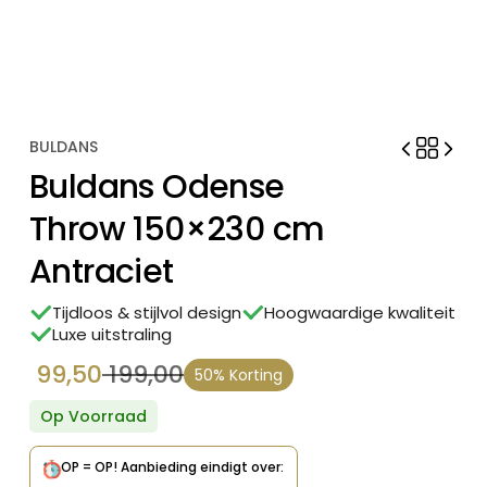
BULDANS
Buldans Odense
Throw 150×230 cm
Antraciet
Tijdloos & stijlvol design
Hoogwaardige kwaliteit
Luxe uitstraling
99,50
199,00
50% Korting
Oorspronkelijke
Huidige
prijs
prijs
Op Voorraad
was:
is:
OP = OP!
Aanbieding eindigt over:
€ 199,00.
€ 99,50.