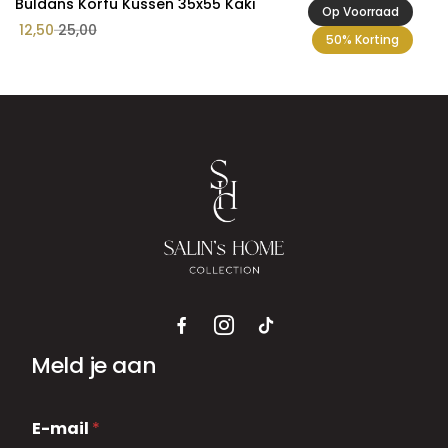
Buldans Korfu Kussen 35x55 Kaki
Op Voorraad
12,50
25,00
50% Korting
Meld je aan
E
E-mail
*
-