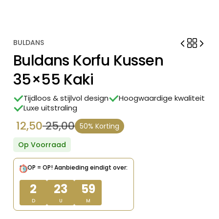
BULDANS
Buldans Korfu Kussen
35×55 Kaki
Tijdloos & stijlvol design
Hoogwaardige kwaliteit
Luxe uitstraling
12,50
25,00
50% Korting
Oorspronkelijke
Huidige
prijs
prijs
Op Voorraad
was:
is:
OP = OP!
Aanbieding eindigt over:
€ 25,00.
€ 12,50.
2
23
59
D
U
M