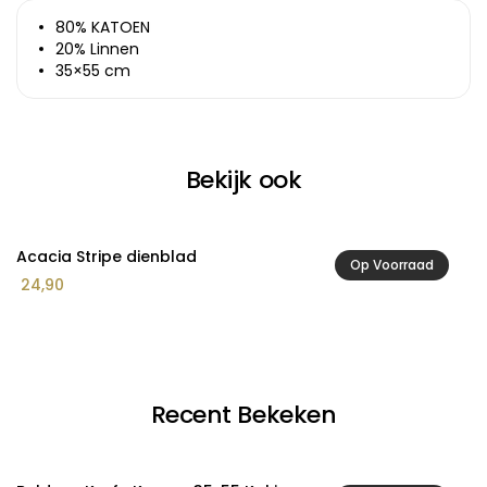
80% KATOEN
20% Linnen
35×55 cm
Bekijk ook
Acacia Stripe dienblad
A
Op Voorraad
24,90
2
Recent Bekeken