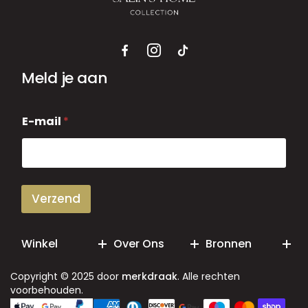
Meld je aan
E
E-mail
*
-
m
a
i
l
Verzend
Winkel
Over Ons
Bronnen
Copyright © 2025 door
merkdraak
. Alle rechten
voorbehouden.