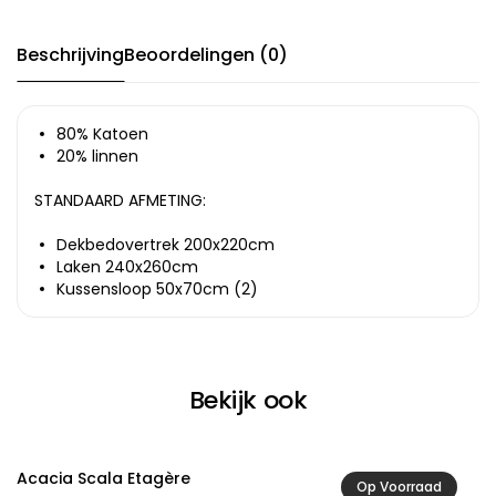
Beschrijving
Beoordelingen (0)
80% Katoen
20% linnen
STANDAARD AFMETING:
Dekbedovertrek 200x220cm
Laken 240x260cm
Kussensloop 50x70cm (2)
Bekijk ook
Acacia Scala Etagère
A
Op Voorraad