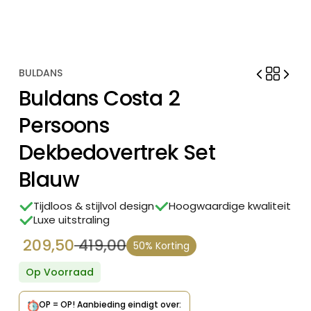
BULDANS
Buldans Costa 2
Persoons
Dekbedovertrek Set
Blauw
Tijdloos & stijlvol design
Hoogwaardige kwaliteit
Luxe uitstraling
209,50
419,00
50% Korting
Oorspronkelijke
Huidige
prijs
prijs
Op Voorraad
was:
is:
OP = OP!
Aanbieding eindigt over: