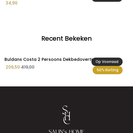
34,90
8
Recent Bekeken
Buldans Costa 2 Persoons Dekbedovertrek Set Blauw
Op Voorraad
209,50
419,00
50% Korting