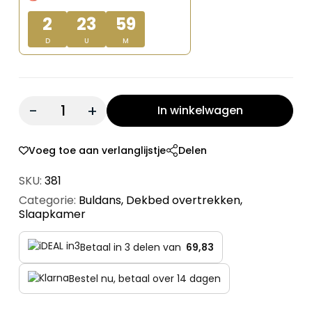
€ 419,00.
€ 209,50.
2
23
59
D
U
M
Quantity:
In winkelwagen
Voeg toe aan verlanglijstje
Delen
SKU:
381
Categorie:
Buldans
,
Dekbed overtrekken
,
Slaapkamer
Betaal in 3 delen van
69,83
Bestel nu, betaal over 14 dagen