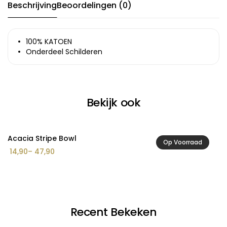
Beschrijving
Beoordelingen (0)
100% KATOEN
Onderdeel Schilderen
Bekijk ook
Acacia Stripe Bowl
Ac
Op Voorraad
Prijsklasse:
14,90
–
47,90
2
€ 14,90
tot
€ 47,90
Recent Bekeken