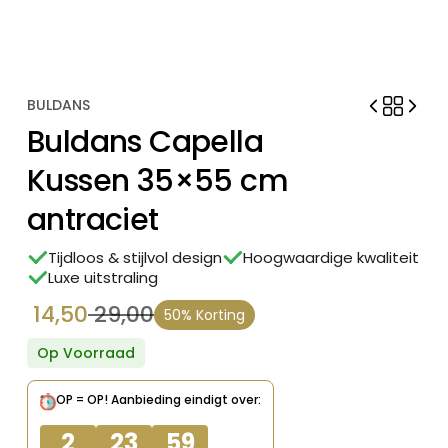
BULDANS
Buldans Capella
Kussen 35×55 cm
antraciet
Tijdloos & stijlvol design
Hoogwaardige kwaliteit
Luxe uitstraling
14,50
29,00
50% Korting
Oorspronkelijke
Huidige
prijs
prijs
Op Voorraad
was:
is:
OP = OP!
Aanbieding eindigt over:
€ 29,00.
€ 14,50.
2
23
59