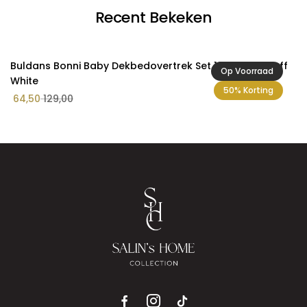
Recent Bekeken
Buldans Bonni Baby Dekbedovertrek Set 100x150 cm Off
Op Voorraad
White
50% Korting
64,50
129,00