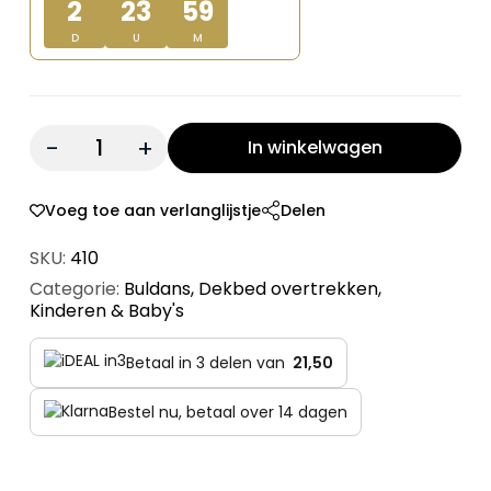
2
23
59
D
U
M
Quantity:
In winkelwagen
Voeg toe aan verlanglijstje
Delen
SKU:
410
Categorie:
Buldans
,
Dekbed overtrekken
,
Kinderen & Baby's
Betaal in 3 delen van
21,50
Bestel nu, betaal over 14 dagen