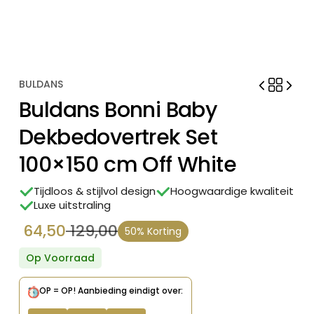
BULDANS
Buldans Bonni Baby
Dekbedovertrek Set
100×150 cm Off White
Tijdloos & stijlvol design
Hoogwaardige kwaliteit
Luxe uitstraling
64,50
129,00
50% Korting
Oorspronkelijke
Huidige
prijs
prijs
Op Voorraad
was:
is:
OP = OP!
Aanbieding eindigt over:
€ 129,00.
€ 64,50.