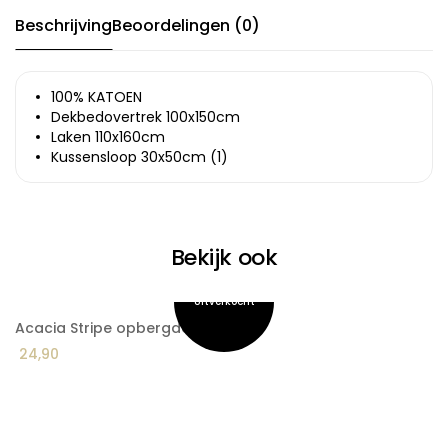
Beschrijving
Beoordelingen (0)
100% KATOEN
Dekbedovertrek 100x150cm
Laken 110x160cm
Kussensloop 30x50cm (1)
Bekijk ook
Acacia Stripe opbergdoos
A
24,90
1