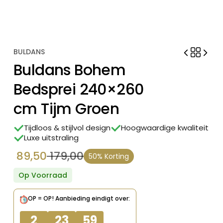
BULDANS
Buldans Bohem
Bedsprei 240×260
cm Tijm Groen
Tijdloos & stijlvol design
Hoogwaardige kwaliteit
Luxe uitstraling
89,50
179,00
50% Korting
Oorspronkelijke
Huidige
prijs
prijs
Op Voorraad
was:
is:
OP = OP!
Aanbieding eindigt over:
€ 179,00.
€ 89,50.
2
23
59