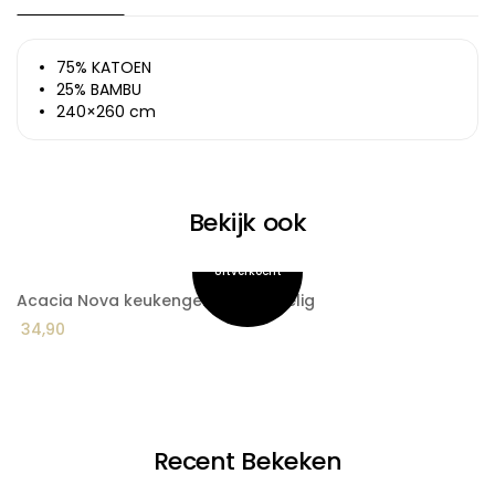
75% KATOEN
25% BAMBU
240×260 cm
Bekijk ook
Acacia Nova keukengerei set 6-delig
A
34,90
9
Recent Bekeken