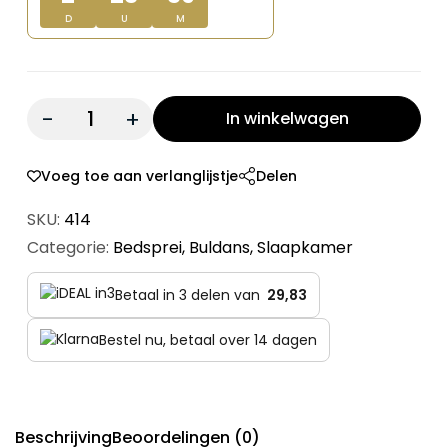
D
U
M
Quantity:
In winkelwagen
Voeg toe aan verlanglijstje
Delen
SKU:
414
Categorie:
Bedsprei
,
Buldans
,
Slaapkamer
Betaal in 3 delen van
29,83
Bestel nu, betaal over 14 dagen
Beschrijving
Beoordelingen (0)