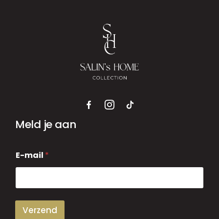
Meld je aan
E
E-mail
*
-
m
a
i
l
Verzend