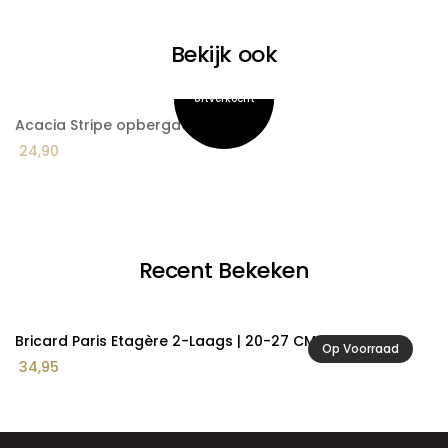
Bekijk ook
Acacia Stripe opbergdoos
A
24,90
1
Recent Bekeken
Bricard Paris Etagère 2-Laags | 20-27 CM
Op Voorraad
34,95