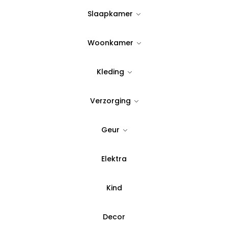
24,95
Slaapkamer
Uitverkocht
Woonkamer
Kleding
Verzorging
Geur
peritief set | wit | 4-delig
Elektra
 x 10,8 x 2,8 cm
ltjes: 9,5 x 9,2 x 5,3 cm
Kind
selein
stendig: Ja
Decor