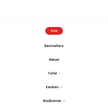
Sale
Bestsellers
Home
Producten
Bricard Colmar aperitief set | wit | 4-delig
Nieuw
BRICARD
Tafel
Bricard Colmar
Keuken
delig
Badkamer
Tijdloos & stijlvol design