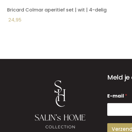
Bricard Colmar aperitief set | wit | 4-delig
24,95
Meld je
E
E-mail
*
-
m
a
i
l
Verzen