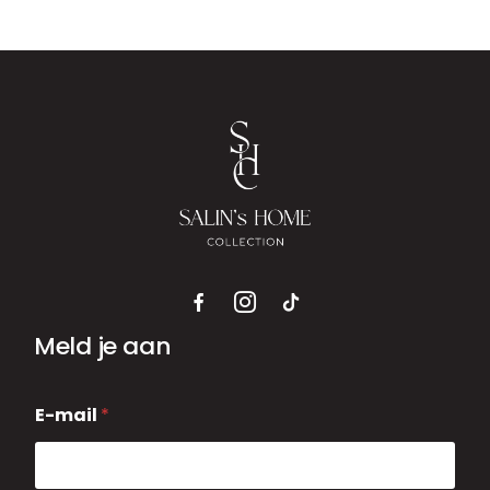
Meld je aan
E
E-mail
*
-
m
a
i