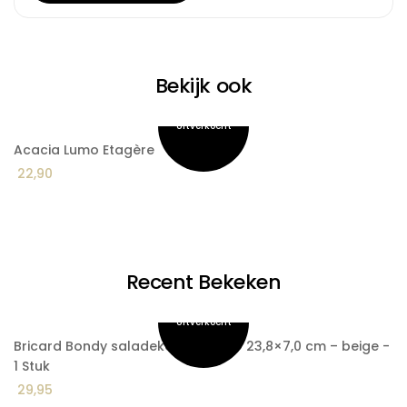
Bekijk ook
Acacia Lumo Etagère
A
Pr
22,90
1
€ 
to
€ 
Recent Bekeken
Bricard Bondy saladekom groot Ø 23,8×7,0 cm – beige -
1 Stuk
29,95