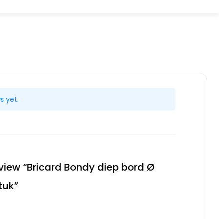
s yet.
review “Bricard Bondy diep bord Ø
tuk”