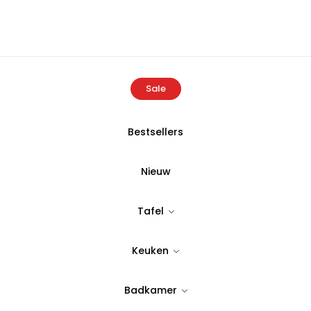
Sale
Bestsellers
Home
Producten
Bricard Bondy diep bord Ø 20×4,0 cm – 1 stu
Nieuw
BRICARD
Tafel
Bricard Bond
Keuken
– 1 stuk
Badkamer
Tijdloos & stijlvol design