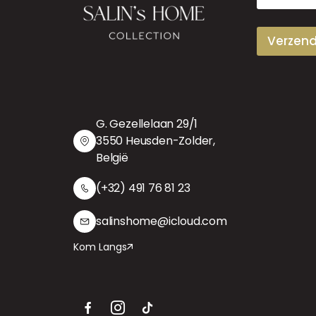
i
l
Verzen
G. Gezellelaan 29/1
3550 Heusden-Zolder,
België
(+32) 491 76 81 23
salinshome@icloud.com
Kom Langs