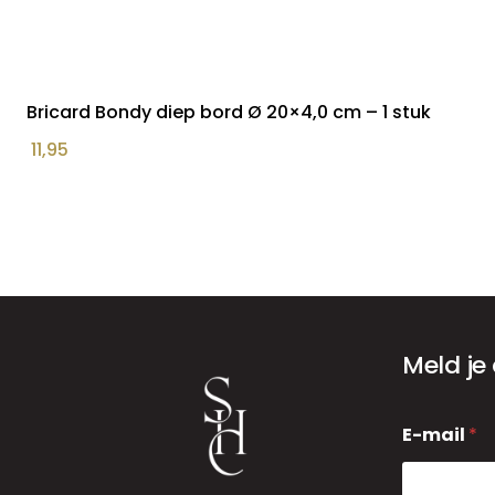
Bricard Bondy diep bord Ø 20×4,0 cm – 1 stuk
11,95
Meld je
E
E-mail
*
-
m
a