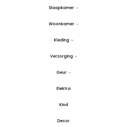
11,95
Slaapkamer
Op Voorraad
Woonkamer
70
Wees er snel bij!
Nog maar
Kleding
Quantity:
Verzorging
Geur
Voeg toe aan verlanglijst
SKU:
BR.3023.0405
Elektra
Categorie:
Enkele borden
Kind
Betaal in 3 del
Decor