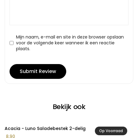
Mijn naam, e-mail en site in deze browser opslaan
voor de volgende keer wanneer ik een reactie
plaats.
Bekijk ook
Acacia - Luno Saladebestek 2-delig
A
Op Voorraad
8,90
2