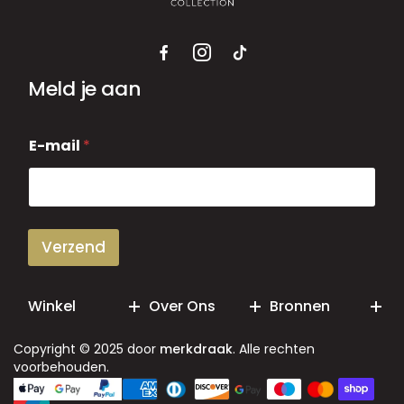
Meld je aan
E
E-mail
*
-
m
a
i
l
Verzend
Winkel
Over Ons
Bronnen
Copyright © 2025 door
merkdraak
. Alle rechten
voorbehouden.