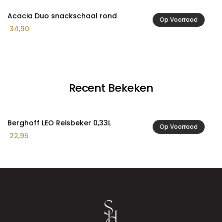
Acacia Duo snackschaal rond
A
Op Voorraad
34,90
9
Recent Bekeken
Berghoff LEO Reisbeker 0,33L
Op Voorraad
22,95