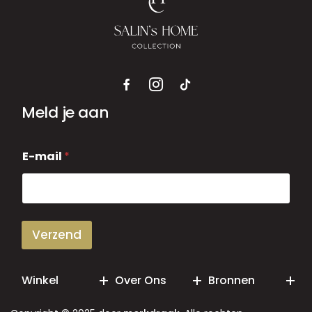
Meld je aan
E
E-mail
*
-
m
a
i
l
Verzend
Winkel
Over Ons
Bronnen