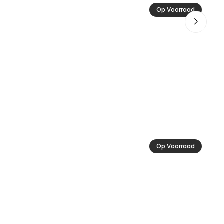
Bam
Op Voorraad
6,
Op Voorraad