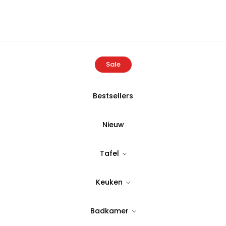
Sale
Bestsellers
Home
Producten
Berghoff LEO Pollepel Balance
Nieuw
BERGHOFF
Tafel
Berghoff LEO 
Keuken
Tijdloos & stijlvol design
11,95
Badkamer