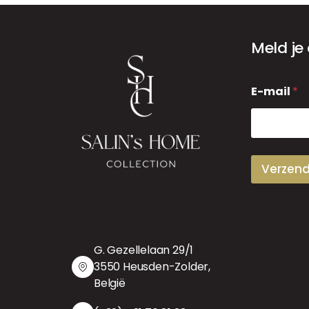
Meld je
E
E-mail
*
-
m
a
i
l
Verzen
G. Gezellelaan 29/1
3550 Heusden-Zolder,
België