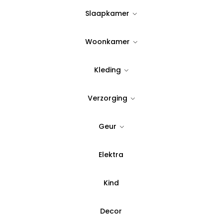
Op Voorraad
Slaapkamer
Woonkamer
Quantity:
Kleding
Voeg toe aan verlanglijst
Verzorging
SKU:
3950417
Geur
Categorie:
Keukengerei
Elektra
Betaal in 3 del
Kind
Decor