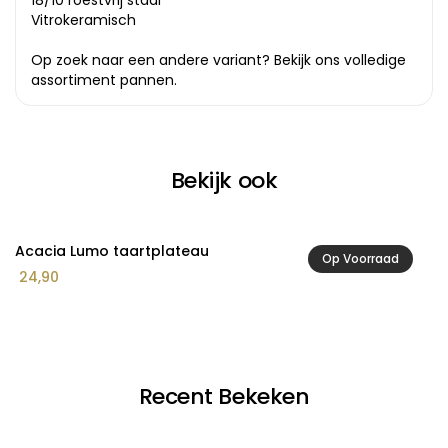
18/10 roestvrij staal
Vitrokeramisch
Op zoek naar een andere variant? Bekijk ons volledige
assortiment pannen
.
Bekijk ook
Acacia Lumo taartplateau
A
Op Voorraad
24,90
2
Recent Bekeken