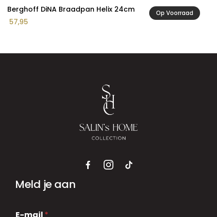
Berghoff DiNA Braadpan Helix 24cm
Op Voorraad
57,95
Meld je aan
E
E-mail
*
-