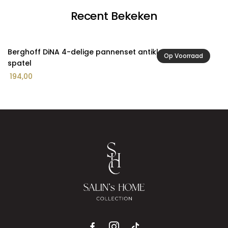
Recent Bekeken
Berghoff DiNA 4-delige pannenset antikleef Helix met
Op Voorraad
spatel
194,00