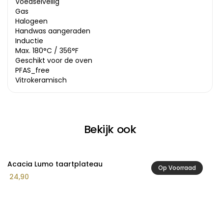
Voedselveilig
Gas
Halogeen
Handwas aangeraden
Inductie
Max. 180°C / 356°F
Geschikt voor de oven
PFAS_free
Vitrokeramisch
Bekijk ook
Acacia Lumo taartplateau
A
Op Voorraad
Pr
24,90
1
€ 
to
€ 