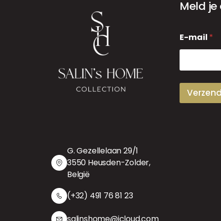
Meld je
E
E-mail
*
-
m
a
i
l
Verzen
G. Gezellelaan 29/1
3550 Heusden-Zolder,
België
(+32) 491 76 81 23
salinshome@icloud.com