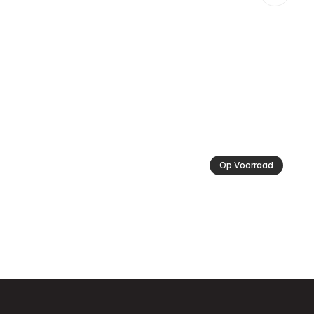
€ 1
tot
€ 
Op Voorraad