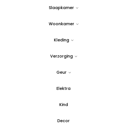
Slaapkamer
7
Wees er snel bij!
Nog maar
op
Woonkamer
Quantity:
Kleding
Voeg toe aan verlanglijst
Verzorging
SKU:
78954
Geur
Categorie:
Koffie
,
Koffie 
Elektra
Betaal in 3 del
Kind
Decor