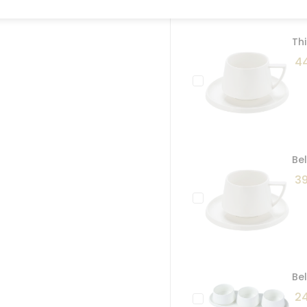
Frequently Boug
Thi
44
Bel
39
Be
24