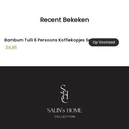
€ 
Recent Bekeken
Bambum Tulli 6 Persoons Koffiekopjes Set
Op Voorraad
34,95