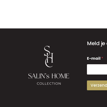
Meld je
E
E-mail
*
-
m
a
i
l
Verzen