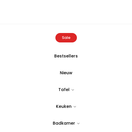
Sale
Bestsellers
Home
Producten
Bambum Natura 2000 Watt Waterkoker
Nieuw
BAMBUM
Tafel
Bambum Natu
Keuken
Waterkoker
Badkamer
Tijdloos & stijlvol design